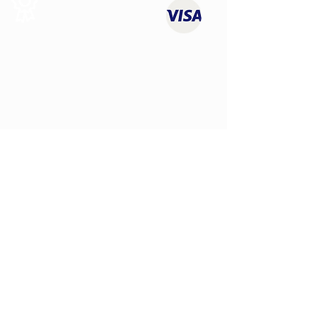
Qualité
NOUS CONTACTER
contact@youngtimersclassics.com
LIENS UTILES
À propos de nous