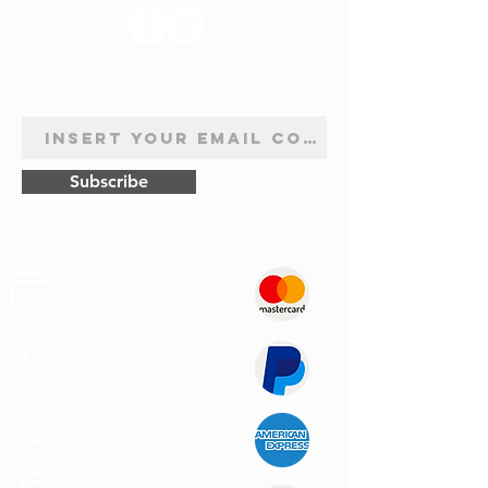
INSCRIPTION À LA NEWSLETTER
Subscribe
Sûr
Paiements
Expédition
Express
Support au
Client
Produits des