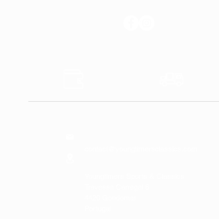
SUIVEZ-NOUS
Sûr
Expédi
Paiements
Expres
NOUS
CONTACTER
contact@youngtimersclassics.com
Youngtimers Sports & Classics
Travessa Carregal 6
4420 Gondomar
Portugal