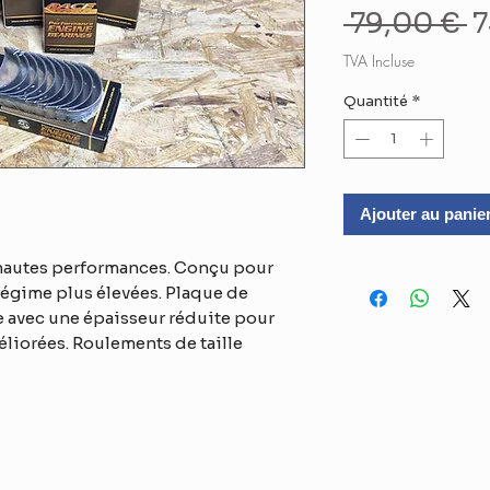
P
 79,00 € 
7
o
TVA Incluse
Quantité
*
Ajouter au panie
hautes performances. Conçu pour
régime plus élevées. Plaque de
e avec une épaisseur réduite pour
éliorées. Roulements de taille