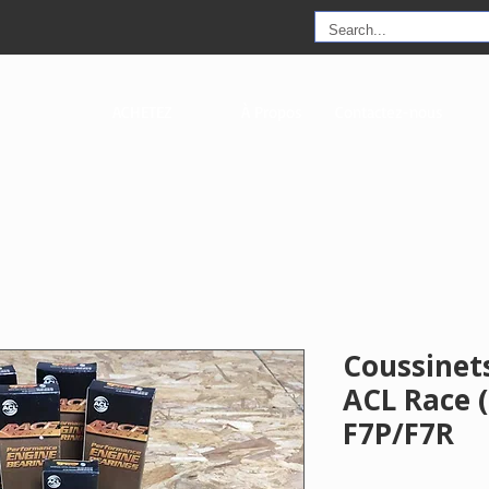
ACHETEZ
À Propos
Contactez-nous
Coussinets
ACL Race 
F7P/F7R