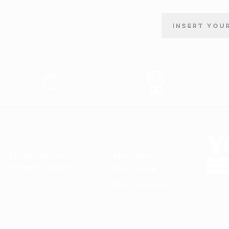
INSCRIPTION À LA NEWSLETTER
tion
Support au
Produits des
s
Client
Qualité
LIENS UTILES
MON COMPTE
À propos de nous
Mon panier
Termes et conditions
Mon compte
Mes commandes