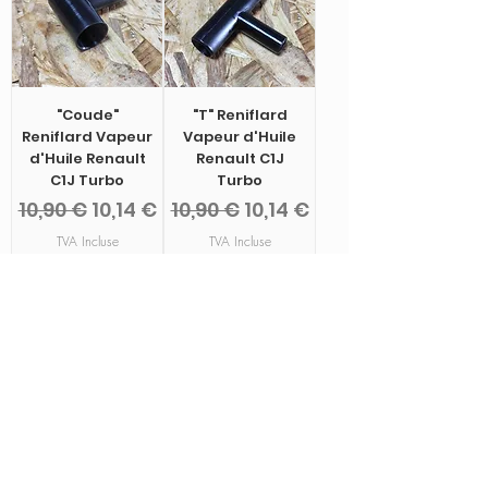
"Coude"
"T" Reniflard
Reniflard Vapeur
Vapeur d'Huile
d'Huile Renault
Renault C1J
C1J Turbo
Turbo
Prix original
Prix promotionnel
Prix original
Prix promotionnel
10,90 €
10,14 €
10,90 €
10,14 €
TVA Incluse
TVA Incluse
Rupture de
Ajouter au
stock
panier