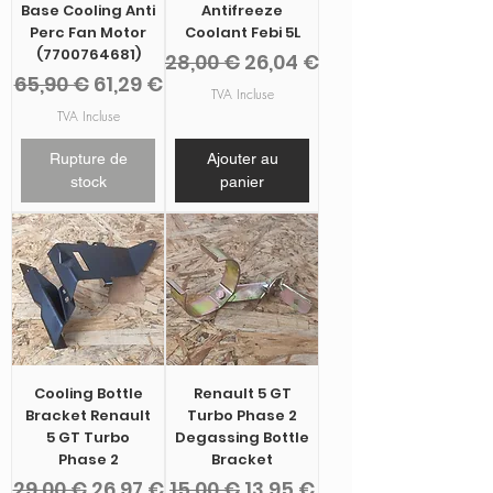
Base Cooling Anti
Antifreeze
Perc Fan Motor
Coolant Febi 5L
(7700764681)
Prix original
Prix promotionnel
28,00 €
26,04 €
Prix original
Prix promotionnel
65,90 €
61,29 €
TVA Incluse
TVA Incluse
Rupture de
Ajouter au
stock
panier
Cooling Bottle
Renault 5 GT
Bracket Renault
Turbo Phase 2
5 GT Turbo
Degassing Bottle
Phase 2
Bracket
Prix original
Prix promotionnel
Prix original
Prix promotionnel
29,00 €
26,97 €
15,00 €
13,95 €