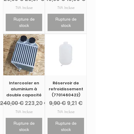
TVA Incluse
TVA Incluse
Rupture de
Rupture de
stock
stock
Intercooler en
Réservoir de
aluminium à
refroidissement
double capacité
(7701460422)
Prix original
Prix promotionnel
Prix original
Prix promotionnel
240,00 €
223,20 €
9,90 €
9,21 €
TVA Incluse
TVA Incluse
Rupture de
Rupture de
stock
stock