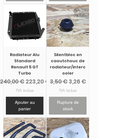
Radiateur Alu
Silentbloc en
Standard
caoutchouc de
Renault 5 GT
radiateur/interc
Turbo
ooler
Prix original
Prix promotionnel
Prix original
Prix promotionnel
240,00 €
223,20 €
3,50 €
3,26 €
TVA Incluse
TVA Incluse
Ajouter au
Rupture de
panier
stock