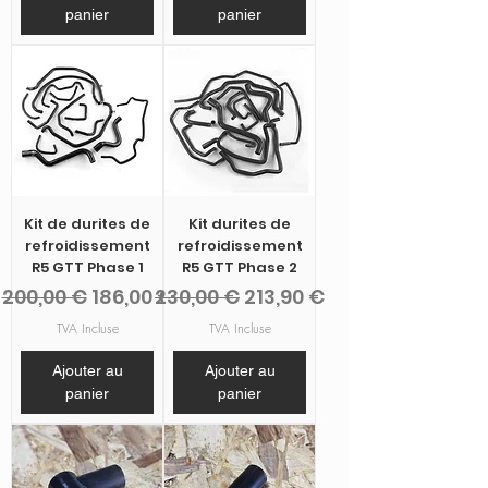
panier
panier
Kit de durites de
Kit durites de
refroidissement
refroidissement
R5 GTT Phase 1
R5 GTT Phase 2
Prix original
Prix promotionnel
Prix original
Prix promotionnel
200,00 €
186,00 €
230,00 €
213,90 €
TVA Incluse
TVA Incluse
Ajouter au
Ajouter au
panier
panier