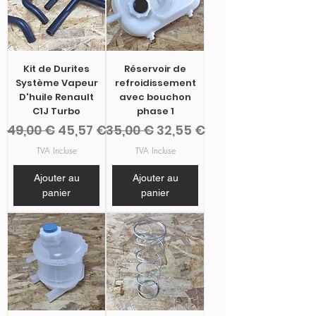
Kit de Durites
Réservoir de
Système Vapeur
refroidissement
D'huile Renault
avec bouchon
C1J Turbo
phase 1
Prix original
Prix promotionnel
Prix original
Prix promotionnel
49,00 €
45,57 €
35,00 €
32,55 €
TVA Incluse
TVA Incluse
Ajouter au
Ajouter au
panier
panier