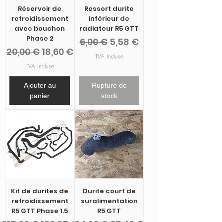
Réservoir de
Ressort durite
refroidissement
inférieur de
avec bouchon
radiateur R5 GTT
Phase 2
Prix original
Prix promotionnel
6,00 €
5,58 €
Prix original
Prix promotionnel
20,00 €
18,60 €
TVA Incluse
TVA Incluse
Ajouter au
Rupture de
panier
stock
Kit de durites de
Durite court de
refroidissement
suralimentation
R5 GTT Phase 1.5
R5 GTT