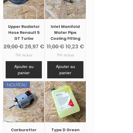
Upper Radiator
Inlet Manifold
Hose Renault 5
Water Pipe
GT Turbo
Cooling Fitting
Prix original
Prix promotionnel
Prix original
Prix promotionnel
29,00 €
26,97 €
11,00 €
10,23 €
TVA Incluse
TVA Incluse
Ajouter au
Ajouter au
panier
panier
NOUVEAU
Carburettor
Type D Green