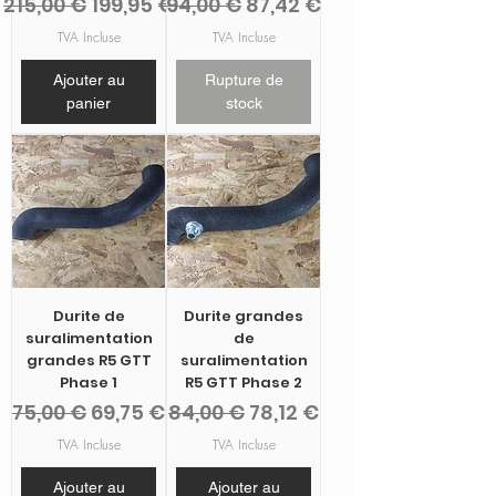
Prix original
Prix promotionnel
Prix original
Prix promotionnel
215,00 €
199,95 €
94,00 €
87,42 €
TVA Incluse
TVA Incluse
Ajouter au
Rupture de
panier
stock
Durite de
Durite grandes
suralimentation
de
grandes R5 GTT
suralimentation
Phase 1
R5 GTT Phase 2
Prix original
Prix promotionnel
Prix original
Prix promotionnel
75,00 €
69,75 €
84,00 €
78,12 €
TVA Incluse
TVA Incluse
Ajouter au
Ajouter au