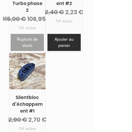
Turbo phase
ent #2
2
Prix original
Prix promotionnel
2,40 €
2,23 €
Prix original
Prix promotionnel
115,00 €
106,95 €
TVA Incluse
TVA Incluse
Rupture de
Ajouter au
stock
panier
Silentbloc
d'échappem
ent #1
Prix original
Prix promotionnel
2,90 €
2,70 €
TVA Incluse