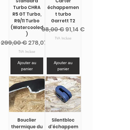
Standard
Carter
Turbo CHRA
échappemen
R5 GT Turbo,
t turbo
R9/11 Turbo
Garrett T2
(Watercooled
Prix original
Prix promotionnel
98,00 €
91,14 €
)
TVA Incluse
Prix original
Prix promotionnel
299,00 €
278,07 €
TVA Incluse
Ajouter au
Ajouter au
panier
panier
Bouclier
Silentbloc
thermique du
d'échappem