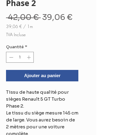
Phase 2
Prix
Prix
 42,00 € 
39,06 €
original
promotionnel
39,06 €
/
1m
39,06 €
TVA Incluse
pour
1
Quantité
*
Mètre
Ajouter au panier
Tissu de haute qualité pour
sièges Renault 5 GT Turbo
Phase 2.
Le tissu du siège mesure 145 cm
de large. Vous aurez besoin de
2 mètres pour une voiture
complète.