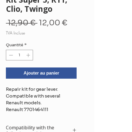
Clio, Twingo
Prix
Prix
 12,90 € 
12,00 €
original
promotionnel
TVA Incluse
Quantité
*
Ajouter au panier
Repair kit for gear lever.
Compatible with several
Renault models.
Renault 7701464111
Compatibility with the