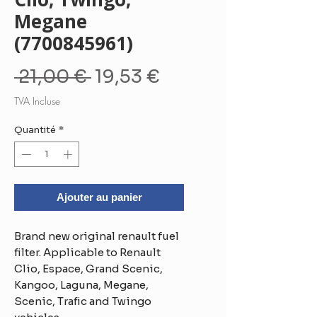
Megane
(7700845961)
Prix
Prix
 21,00 € 
19,53 €
original
promotionnel
TVA Incluse
Quantité
*
Ajouter au panier
Brand new original renault fuel
filter. Applicable to Renault
Clio, Espace, Grand Scenic,
Kangoo, Laguna, Megane,
Scenic, Trafic and Twingo