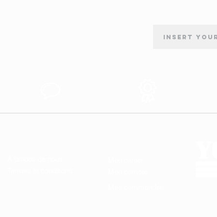
INSCRIPTION À LA NEWSLETTER
tion
Support au
Produits des
s
Client
Qualité
LIENS UTILES
MON COMPTE
À propos de nous
Mon panier
Termes et conditions
Mon compte
Mes commandes