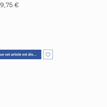
rix
Prix
9,75 €
riginal
promotionnel
ue cet article est disponible