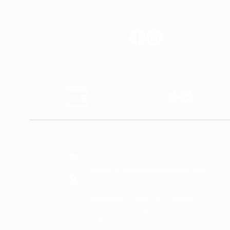
SUIVEZ-NOUS
Sûr
Expédi
Paiements
Expres
NOUS
CONTACTER
contact@youngtimersclassics.com
Youngtimers Sports & Classics
Travessa Carregal 6
4420 Gondomar