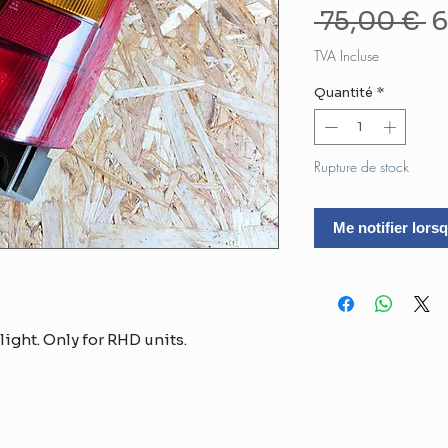
P
 75,00 € 
6
o
TVA Incluse
Quantité
*
Rupture de stock
Me notifier lorsq
light. Only for RHD units.