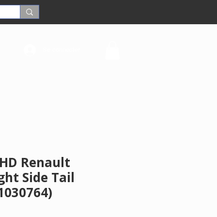
Se connecter
HD Renault
ght Side Tail
01030764)