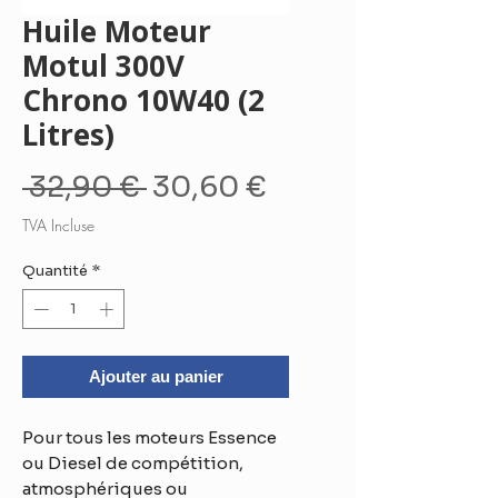
Huile Moteur
Motul 300V
Chrono 10W40 (2
Litres)
Prix
Prix
 32,90 € 
30,60 €
original
promotionnel
TVA Incluse
Quantité
*
Ajouter au panier
Pour tous les moteurs Essence
ou Diesel de compétition,
atmosphériques ou