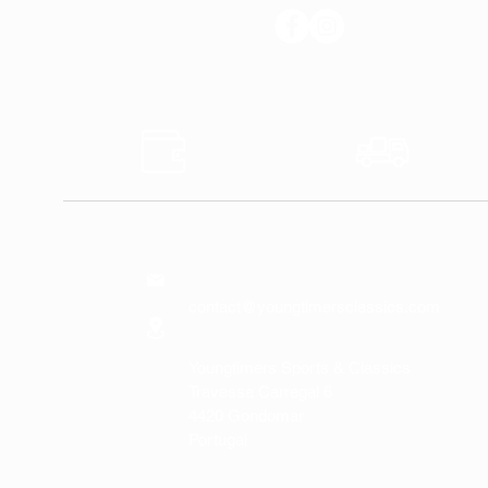
SUIVEZ-NOUS
Sûr
Expédi
Paiements
Expres
NOUS
CONTACTER
contact@youngtimersclassics.com
Youngtimers Sports & Classics
Travessa Carregal 6
4420 Gondomar
Portugal