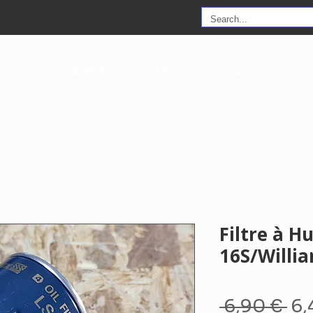
ACHETEZ
À Propos
Contactez-nous
Filtre à H
16S/Willi
Pri
 6,90 € 
6,