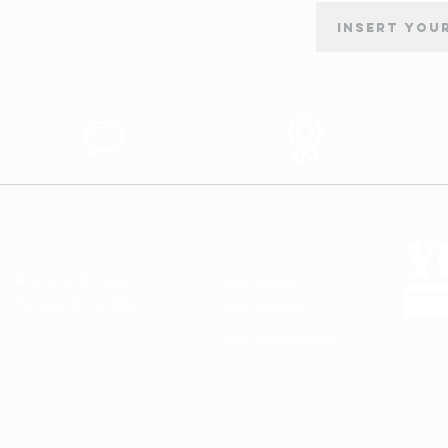
INSCRIPTION À LA NEWSLETTER
tion
Support au
Produits des
s
Client
Qualité
LIENS UTILES
MON COMPTE
À propos de nous
Mon panier
Termes et conditions
Mon compte
Mes commandes