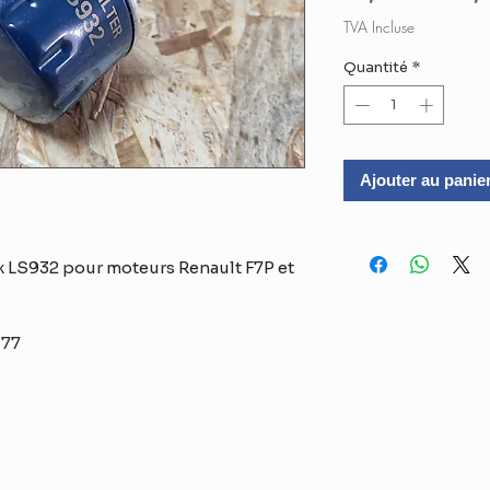
ori
TVA Incluse
Quantité
*
Ajouter au panie
lux LS932 pour moteurs Renault F7P et
77