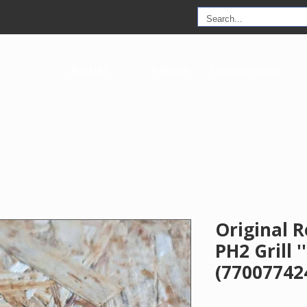
ACHETEZ
À Propos
Contactez-nous
Original 
PH2 Grill 
(77007742