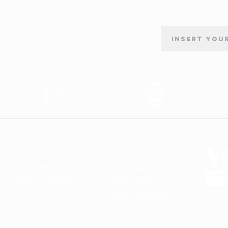
INSCRIPTION À LA NEWSLETTER
tion
Support au
Produits des
s
Client
Qualité
LIENS UTILES
MON COMPTE
À propos de nous
Mon panier
Termes et conditions
Mon compte
Mes commandes