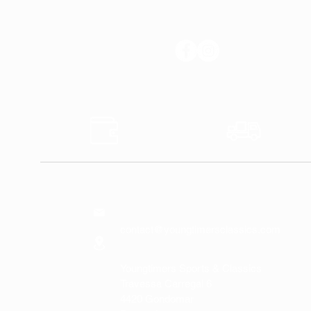
SUIVEZ-NOUS
Sûr
Expédi
Paiements
Expres
NOUS
CONTACTER
contact@youngtimersclassics.com
Youngtimers Sports & Classics
Travessa Carregal 6
4420 Gondomar