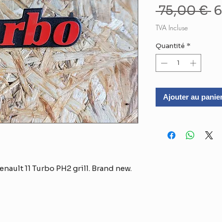
P
 75,00 € 
6
o
TVA Incluse
Quantité
*
Ajouter au panie
enault 11 Turbo PH2 grill. Brand new.