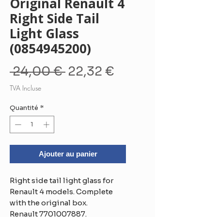
Original Renault 4
Right Side Tail
Light Glass
(0854945200)
Prix
Prix
 24,00 € 
22,32 €
original
promotionnel
TVA Incluse
Quantité
*
Ajouter au panier
Right side tail light glass for
Renault 4 models. Complete
with the original box.
Renault 7701007887.