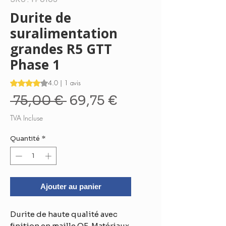
Durite de
suralimentation
grandes R5 GTT
Phase 1
La note est de 4.0 sur cinq étoiles sur la base de 1 avis
4.0 | 1 avis
Prix
Prix
 75,00 € 
69,75 €
original
promotionnel
TVA Incluse
Quantité
*
Ajouter au panier
Durite de haute qualité avec
finition en maille OE. Matériaux