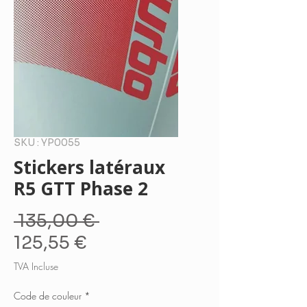
SKU : YP0055
Stickers latéraux
R5 GTT Phase 2
Prix
 135,00 € 
Prix
original
125,55 €
promotionnel
TVA Incluse
Code de couleur
*