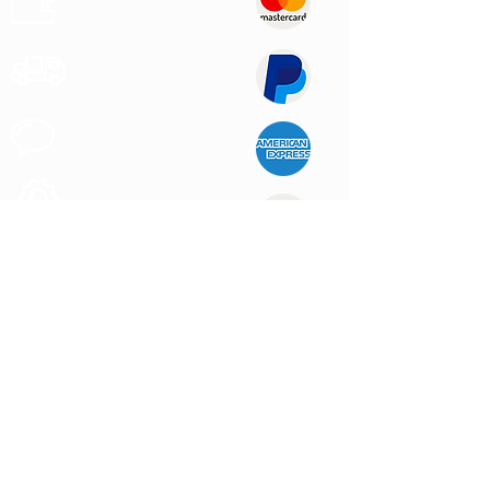
Paiements
Expédition
Express
Support au
Client
Produits des
Qualité