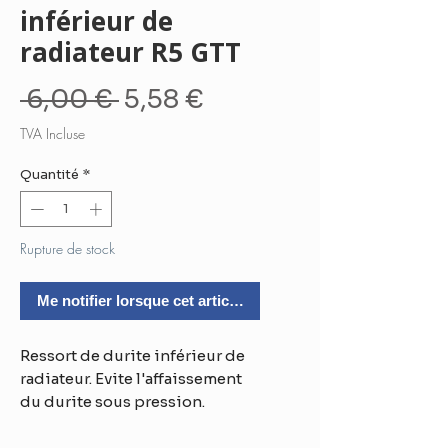
inférieur de
radiateur R5 GTT
Prix
Prix
 6,00 € 
5,58 €
original
promotionnel
TVA Incluse
Quantité
*
Rupture de stock
Me notifier lorsque cet article est disponible
Ressort de durite inférieur de
radiateur. Evite l'affaissement
du durite sous pression.