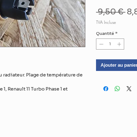
Pri
 9,50 € 
8,
ori
TVA Incluse
Quantité
*
Ajouter au panie
u radiateur. Plage de température de
1, Renault 11 Turbo Phase 1 et