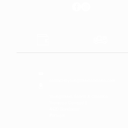
SUIVEZ-NOUS
Sûr
Expédi
Paiements
Expres
NOUS
CONTACTER
contact@youngtimersclassics.com
Youngtimers Sports & Classics
Travessa Carregal 6
4420 Gondomar
Portugal