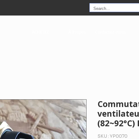
ACHETEZ
À Propos
Contactez-nous
Commutat
ventilateu
(82~92°C) 
SKU : YP0070