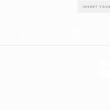
INSCRIPTION À LA NEWSLETTER
tion
Support au
Produits des
s
Client
Qualité
LIENS UTILES
MON COMPTE
À propos de nous
Mon panier
Termes et conditions
Mon compte
Mes commandes