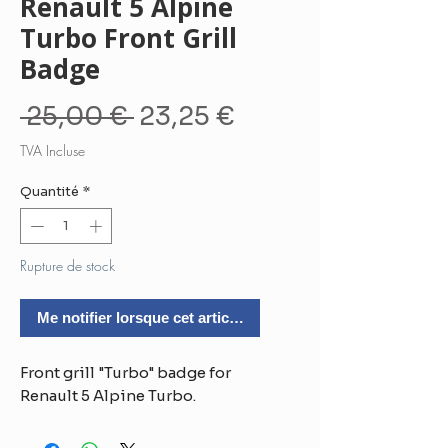
Renault 5 Alpine
Turbo Front Grill
Badge
Prix
Prix
 25,00 € 
23,25 €
original
promotionnel
TVA Incluse
Quantité
*
Rupture de stock
Me notifier lorsque cet article est disponible
Front grill "Turbo" badge for
Renault 5 Alpine Turbo.