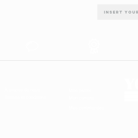
INSCRIPTION À LA NEWSLETTER
tion
Support au
Produits des
s
Client
Qualité
LIENS UTILES
MON COMPTE
À propos de nous
Mon panier
Termes et conditions
Mon compte
Mes commandes