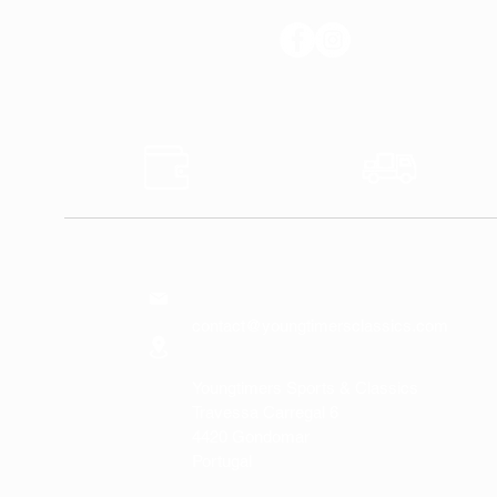
SUIVEZ-NOUS
Sûr
Expédi
Paiements
Expres
NOUS
CONTACTER
contact@youngtimersclassics.com
Youngtimers Sports & Classics
Travessa Carregal 6
4420 Gondomar
Portugal