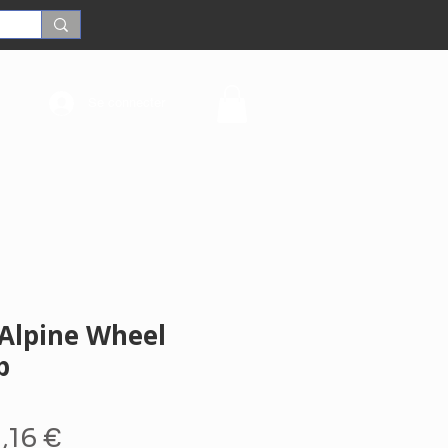
Se connecter
 Alpine Wheel
p
ix
Prix
1,16 €