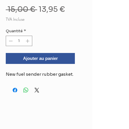
Prix
Prix
 15,00 € 
13,95 €
original
promotionnel
TVA Incluse
Quantité
*
Ajouter au panier
New fuel sender rubber gasket.