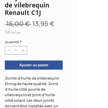
de vilebrequin
Renault C1J
Prix
Prix
 15,00 € 
13,95 €
original
promotionnel
TVA Incluse
Quantité
*
Ajouter au panier
Joints d'huile de vilebrequin 
Elring de haute qualité. Joint 
d'huile côté poulie de 
vilebrequin et joint d'huile 
côté volant. Les deux joints 
doivent être installés avec un 