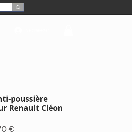
Se connecter
nti-poussière
ur Renault Cléon
x
Prix
70 €