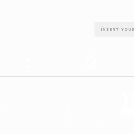
INSCRIPTION À LA NEWSLETTER
tion
Support au
Produits des
s
Client
Qualité
LIENS UTILES
MON COMPTE
À propos de nous
Mon panier
Termes et conditions
Mon compte
Mes commandes