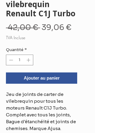
vilebrequin
Renault C1J Turbo
Prix
Prix
 42,00 € 
39,06 €
original
promotionnel
TVA Incluse
Quantité
*
Ajouter au panier
Jeu de joints de carter de
vilebrequin pour tous les
moteurs Renault C1J Turbo.
Complet avec tous les joints,
Bague d'étanchéité et joints de
chemises. Marque Ajusa.