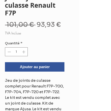
culasse Renault
F7P
Prix
Prix
 101,00 € 
93,93 €
original
promotionnel
TVA Incluse
Quantité
*
Ajouter au panier
Jeu de joints de culasse
complet pour Renault F7P-700,
F7P-704, F7P-720 et F7P-722.
Le kit est vendu complet avec
un joint de culasse. Kit de
marque Ajusa. Le kit est vendu