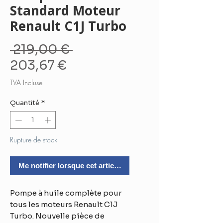
Standard Moteur
Renault C1J Turbo
Prix
 219,00 € 
Prix
original
203,67 €
promotionnel
TVA Incluse
Quantité
*
Rupture de stock
Me notifier lorsque cet article est disponible
Pompe à huile complète pour
tous les moteurs Renault C1J
Turbo. Nouvelle pièce de