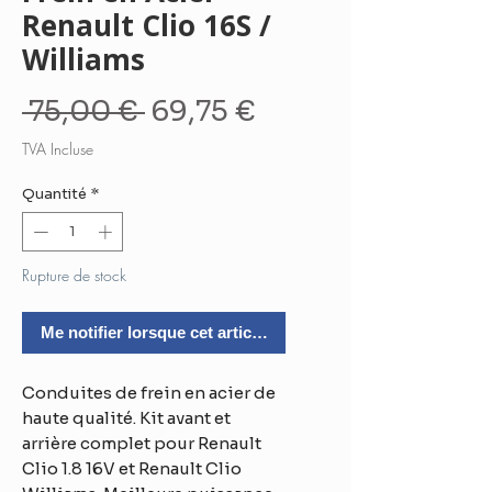
Renault Clio 16S /
Williams
Prix
Prix
 75,00 € 
69,75 €
original
promotionnel
TVA Incluse
Quantité
*
Rupture de stock
Me notifier lorsque cet article est disponible
Conduites de frein en acier de
haute qualité. Kit avant et
arrière complet pour Renault
Clio 1.8 16V et Renault Clio