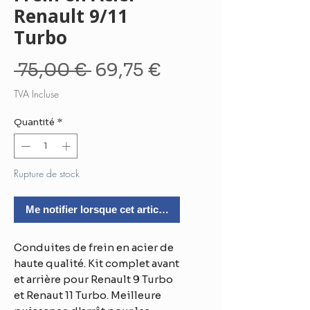
Renault 9/11
Turbo
Prix
Prix
 75,00 € 
69,75 €
original
promotionnel
TVA Incluse
Quantité
*
Rupture de stock
Me notifier lorsque cet article est disponible
Conduites de frein en acier de
haute qualité. Kit complet avant
et arrière pour Renault 9 Turbo
et Renaut 11 Turbo. Meilleure