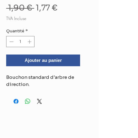
Prix
Prix
 1,90 € 
1,77 €
original
promotionnel
TVA Incluse
Quantité
*
Ajouter au panier
Bouchon standard d'arbre de
direction.