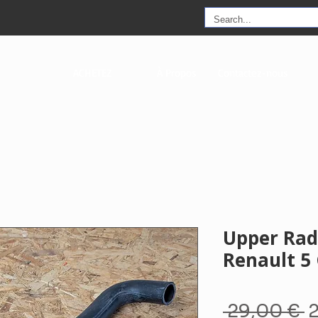
ACHETEZ
À Propos
Contactez-nous
Upper Rad
Renault 5
P
 29,00 € 
2