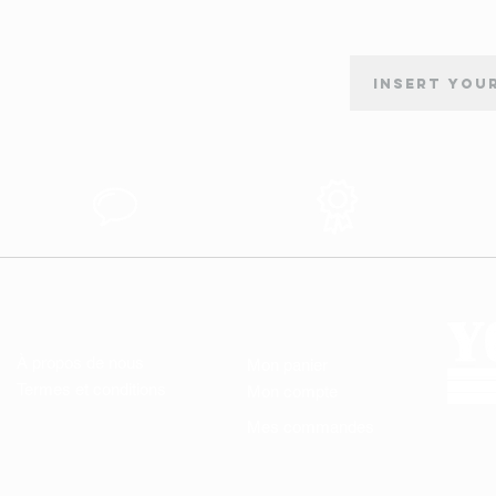
INSCRIPTION À LA NEWSLETTER
tion
Support au
Produits des
s
Client
Qualité
LIENS UTILES
MON COMPTE
À propos de nous
Mon panier
Termes et conditions
Mon compte
Mes commandes