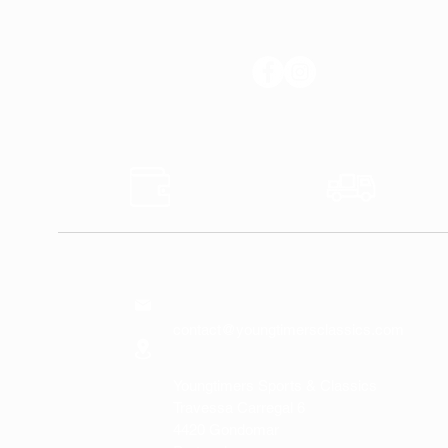
SUIVEZ-NOUS
Sûr
Expédi
Paiements
Expres
NOUS
CONTACTER
contact@youngtimersclassics.com
Youngtimers Sports & Classics
Travessa Carregal 6
4420 Gondomar