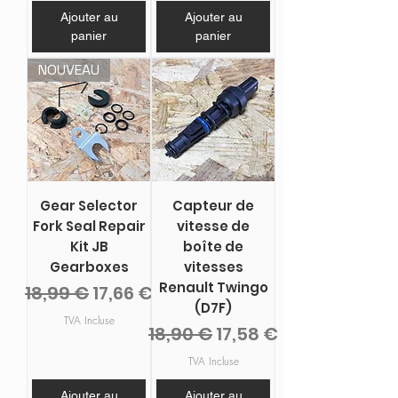
Ajouter au
Ajouter au
panier
panier
NOUVEAU
Gear Selector
Capteur de
Fork Seal Repair
vitesse de
Kit JB
boîte de
Gearboxes
vitesses
Renault Twingo
Prix original
Prix promotionnel
18,99 €
17,66 €
(D7F)
TVA Incluse
Prix original
Prix promotionnel
18,90 €
17,58 €
TVA Incluse
Ajouter au
Ajouter au