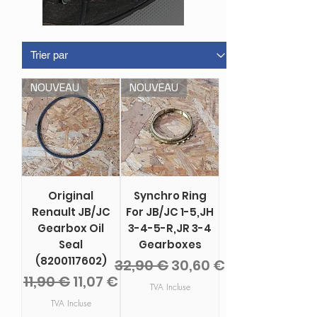
NOUVEAU
NOUVEAU
Original
Synchro Ring
Renault JB/JC
For JB/JC 1-5,JH
Gearbox Oil
3-4-5-R,JR 3-4
Seal
Gearboxes
(8200117602)
Prix original
Prix promotionnel
32,90 €
30,60 €
Prix original
Prix promotionnel
11,90 €
11,07 €
TVA Incluse
TVA Incluse